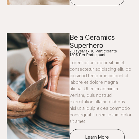
Be a Ceramics
Superhero
2 Days
Max 10 Participants
120$ Per Participant
Lorem ipsum dolor sit amet,
consectetur adipiscing elit, do
eiusmod tempor incididunt ut
labore et dolore magna
aliqua. Ut enim ad minim
veniam, quis nostrud
exercitation ullamco laboris
nisi ut aliquip ex ea commodo
consequat. Lorem ipsum dolor
sit amet
Learn More