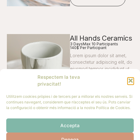
All Hands Ceramics
3 Days
Max 10 Participants
140$ Per Participant
Lorem ipsum dolor sit amet,
consectetur adipiscing elit, do
eiusmod tempor incididunt ut
labore et dolore magna
Respectem la teva
aliqua. Ut enim ad minim
privacitat!
veniam, quis nostrud
exercitation ullamco laboris
Utilitzem cookies pròpies i de tercers per a millorar els nostres serveis. Si
nisi ut aliquip ex ea commodo
continues navegant, considerem que n’acceptes el seu ús. Pots canviar
la configuració o obtenir més informació a la nostra Política de Cookies.
consequat. Lorem ipsum dolor
sit amet
Accepta
Learn More
Denega