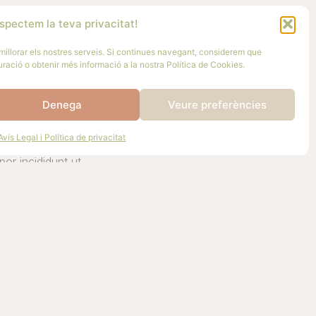
spectem la teva privacitat!
 millorar els nostres serveis. Si continues navegant, considerem que
uració o obtenir més informació a la nostra Política de Cookies.
t and
Denega
Veure preferències
s
Avís Legal i Política de privacitat
onsectetur
por incididunt ut
 Ut enim ad minim
on ullamco laboris
 consequat. Lorem
onsectetur
por incididunt ut
 Ut enim ad minim
ion