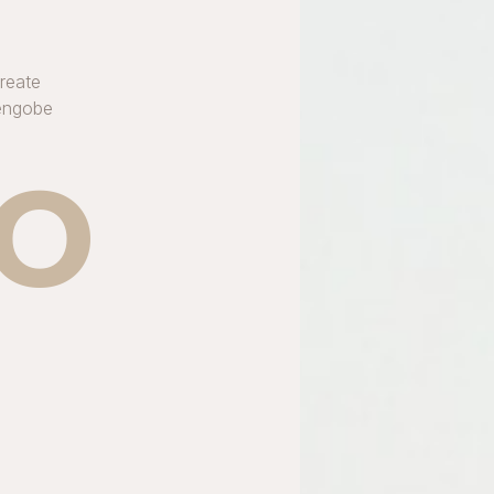
reate
 engobe
io