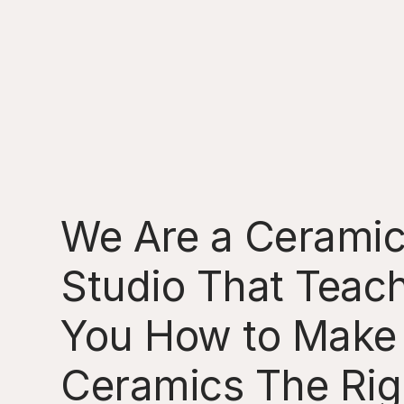
We Are a Cerami
Studio That Teac
You How to Make
Ceramics The Rig